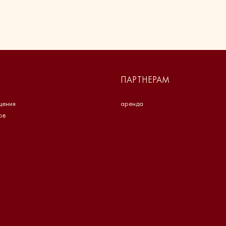
М
ПАРТНЕРАМ
щения
аренда
ов